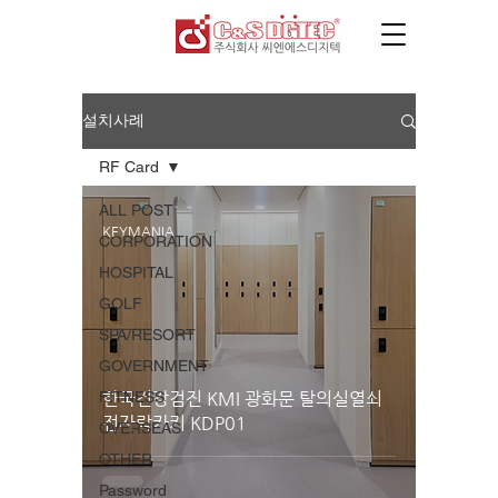
설치사례
RF Card
ALL POST
KEYMANIA
CORPORATION
HOSPITAL
GOLF
SPA/RESORT
GOVERNMENT
FITNESS
한국건강검진 KMI 광화문 탈의실열쇠
전자락카키 KDP01
OVERSEAS
OTHER
Password