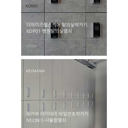
KD890
더와이즈헬스케어 탈의실락카키
KDP01 병원탈의실열쇠
KEYMANIA
피카부 아카데미 비밀번호락카키
NEON-S 사물함열쇠