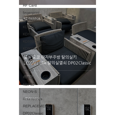
RF Card
fingerprint
KEYMANIA
KDF1000
KD100S
KD100C
KD100Classic
KD900B
KDP01
일본 도쿄 아자부주방 탈의실키
LEDIAN SPA 탈의실열쇠 DP02Classic
KD200/300
KD500
KD650
NDP02
NEON-S
Accessories
KEYMANIA
REPLACEMENT
DP02Classic