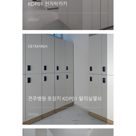
KDP01 전자락카키
KEYMANIA
전주병원 옷장키 KDP01 탈의실열쇠