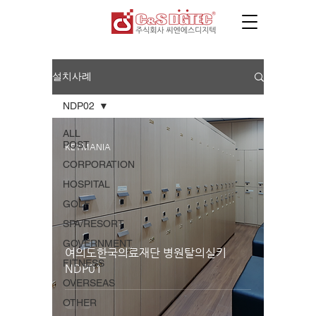
설치사례
NDP02
ALL
POST
KEYMANIA
CORPORATION
HOSPITAL
GOLF
SPA/RESORT
GOVERNMENT
여의도한국의료재단 병원탈의실키
FITNESS
NDP01
OVERSEAS
OTHER