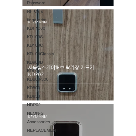
Password
RF Card
fingerprint
KEYMANIA
KDF1000
KD100S
KD100C
KD100Classic
KD900B
서울헬스케어허브 락카장 카드키
KDP01
NDP02
KD200/300
KD500
KD650
NDP02
NEON-S
KEYMANIA
Accessories
REPLACEMENT