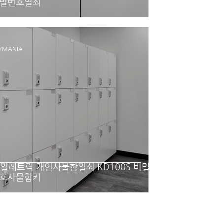
밀번호열쇠
YMANIA
S일레트릭 개인사물함열쇠 KD100S 비밀
호사물함키