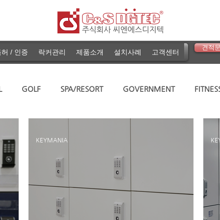
견적
허 / 인증
락커관리
제품소개
설치사례
고객센터
L
GOLF
SPA/RESORT
GOVERNMENT
FITNES
KDF1000
KD100S
KD100C
KD100Classic
KEYMANIA
KE
NDP02
NEON-S
Accessories
REPLACEMENT