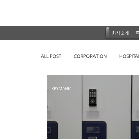
회사소개
특
ALL POST
CORPORATION
HOSPITA
Password
RF Card
fingerprint
KEYMANIA
KD200/300
KD500
KD650