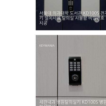
서울대 의과대학 도서관 KD100S 
키 설치사례 탈의실 사물함 비밀번호
시공
KEYMANIA
세란내과 병원탈의실키 KD100S 병