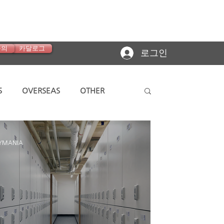
문의
카달로그
로그인
S
OVERSEAS
OTHER
KD900B
KDP01
YMANIA
DP02Classic
KD890