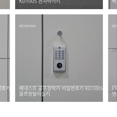
KD100S 전자락카키
비
KEYMANIA
KE
번호키
베네스트 골프장락카 비밀번호키 KD100S
L
골프장탈의실키
번