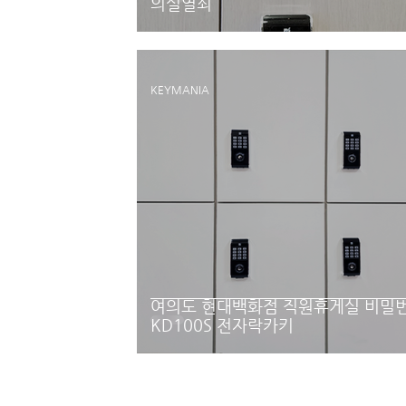
의실열쇠
KEYMANIA
여의도 현대백화점 직원휴게실 비밀
KD100S 전자락카키