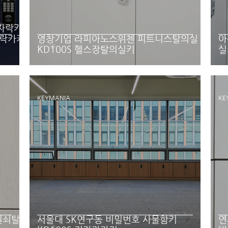
전자락카
 락카키
영창기업 라피아노스위첸 피트니스탈의실
아
KD100S 헬스장탈의실키
실
KEYMANIA
KE
원쇠탈
서울대 SK연구동 비밀번호 사물함키
연