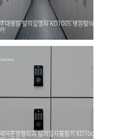
주대병원 탈의실열쇠 KD100S 병원탈의
키
YMANIA
세바른정형외과 탈의실사물함키 KD100S