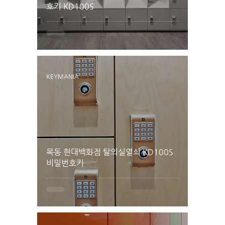
호키 KD100S
KEYMANIA
목동 현대백화점 탈의실열쇠 KD100S
비밀번호키