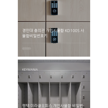
경민대 충의관 개인사물함 KD100S 사
물함비밀번호키
KEYMANIA
평택 미라클오피스 개인사물함 비밀번