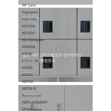
RF Card
fingerprint
KEYMANIA
KDF1000
KD100S
KD100C
KD100Classic
KD900B
KDP01
송도 자이 크리스탈오션 전자락카키
KD650 사물함열쇠
KD200/300
KD500
KD650
NDP02
NEON-S
Accessories
KEYMANIA
REPLACEMENT
DP02Classic