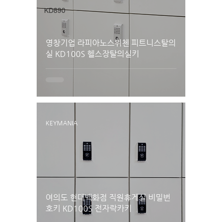
KD890
영창기업 라피아노스위첸 피트니스탈의
실 KD100S 헬스장탈의실키
KEYMANIA
여의도 현대백화점 직원휴게실 비밀번
호키 KD100S 전자락카키